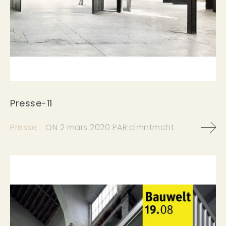
Presse-11
Presse
ON
2 mars 2020
PAR:
clmntmcht